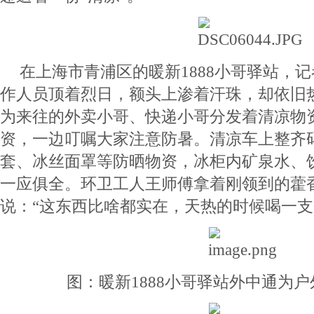
在上海市青浦区的暖新1888小哥驿站，
作人员顶着烈日，额头上渗着汗珠，却依旧
为来往的外卖小哥、快递小哥分发着清凉物
资，一边叮嘱大家注意防暑。清凉车上整齐
套、冰丝面罩等防晒物资，冰柜内矿泉水、
一应俱全。环卫工人王师傅拿着刚领到的藿
说：“这东西比啥都实在，天热的时候喝一支
图：暖新1888小哥驿站外中通为