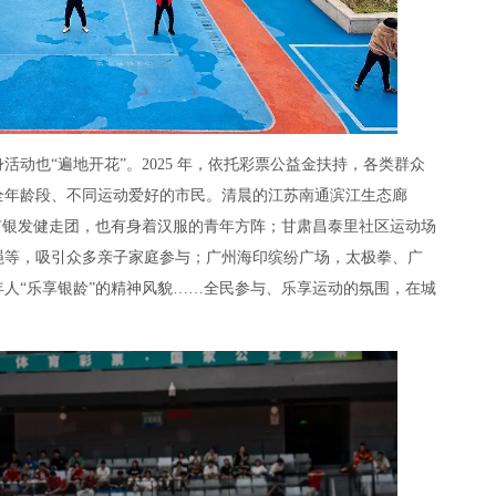
动也“遍地开花”。2025 年，依托彩票公益金扶持，各类群众
全年龄段、不同运动爱好的市民。清晨的江苏南通滨江生态廊
有银发健走团，也有身着汉服的青年方阵；甘肃昌泰里社区运动场
绳等，吸引众多亲子家庭参与；广州海印缤纷广场，太极拳、广
人“乐享银龄”的精神风貌……全民参与、乐享运动的氛围，在城