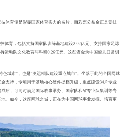
竞技体育便是彰显国家体育实力的名片，而彩票公益金正是竞技
于竞技体育，包括支持国家队训练基地建设2.02亿元、支持国家足球
支持运动队文化教育与科研0.26亿元。这些资金为中国健儿日常训
特色城市”，也是“奥运梯队建设重点城市”。坐落于此的全国网球
向资金支持，专项用于基地核心硬件提档升级，重点建设34片专业
建成后，可同时满足国际赛事承办、国家队和省专业队集训等专
基地。如今，这座网球之城，正在为中国网球事业发掘、培育更