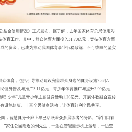
彩票公益金使用情况》正式发布。据了解，去年国家体育总局使用彩
竞技体育工作。其中，群众体育方面投入31.70亿元，竞技体育方面
聚而成的资金，已成为推动我国体育事业行稳致远、不可或缺的坚实
用于群众体育，包括引导推动建设完善群众身边的健身设施7.37亿
民健身普及与推广3.11亿元、青少年体育推广与提升2.99亿元、
跑吧·少年”儿童青少年主题健身活动1.26亿元、开展体教融合宣传
齐健身设施短板、丰富全民健身活动，让体育红利全民共享。
公园，智慧健身长廊上早已活跃着众多晨练者的身影。“家门口有
炼！”家住公园附近的刘先生，一边在智能漫步机上运动，一边查