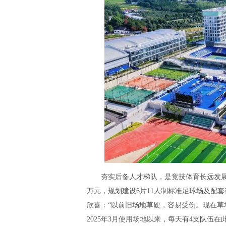
夯实后备人才梯队，是竞技体育长远发展
万元，规划建设6片11人制标准足球场及配
欣喜：“以前旧场地草硬，容易受伤。现在草
2025年3月使用场地以来，每天有4支队伍