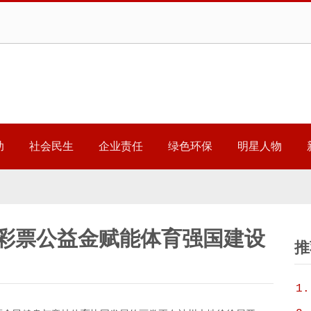
助
社会民生
企业责任
绿色环保
明星人物
2亿彩票公益金赋能体育强国建设
推
1.