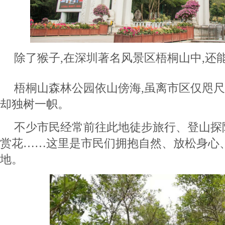
除了猴子,在深圳著名风景区梧桐山中,还能
梧桐山森林公园依山傍海,虽离市区仅咫尺
却独树一帜。
不少市民经常前往此地徒步旅行、登山探
赏花……这里是市民们拥抱自然、放松身心
地。