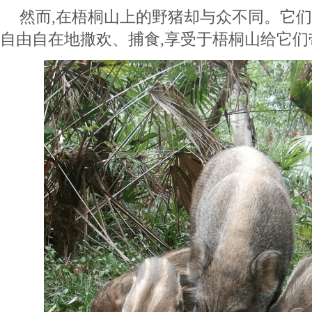
然而,在梧桐山上的野猪却与众不同。它
自由自在地撒欢、捕食,享受于梧桐山给它们