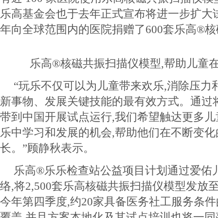
乐高基金会也于去年正式宣布将进一步扩大试点
年向全球范围内的医院捐赠了600套乐高®
乐高®核磁共振扫描仪模型,帮助儿童
“玩乐不仅可以为儿童带来欢乐,消除压力
新事物、发展关键技能的最有效方式。通过
带到中国开展试点运行,我们希望触达更多儿
乐中学习和发展的机会,帮助他们在不断变化
长。”顾静秋表示。
乐高®乐乐检查站公益项目计划通过爱佑
络,将2,500套乐高核磁共振扫描仪模型发
今年第四季度,约20家具备医务社工服务条
覆盖,并且方案本地化及其试点培训也将一同