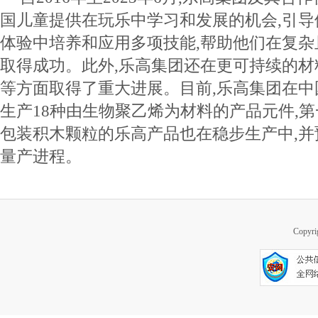
国儿童提供在玩乐中学习和发展的机会,引
体验中培养和应用多项技能,帮助他们在复
取得成功。此外,乐高集团还在更可持续的
等方面取得了重大进展。目前,乐高集团在
生产18种由生物聚乙烯为材料的产品元件,
包装积木颗粒的乐高产品也在稳步生产中,并预
量产进程。
Copy